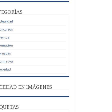
TEGORÍAS
ctualidad
oncursos
ventos
ormación
ornadas
ormativa
ociedad
CIEDAD EN IMÁGENES
IQUETAS