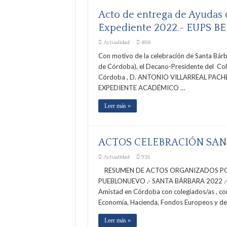
Acto de entrega de Ayudas
Expediente 2022.- EUPS B
Actualidad
856
Con motivo de la celebración de Santa Bárba
de Córdoba), el Decano-Presidente del Col
Córdoba , D. ANTONIO VILLARREAL PACHE
EXPEDIENTE ACADÉMICO …
Leer más »
ACTOS CELEBRACIÓN SAN
Actualidad
935
RESUMEN DE ACTOS ORGANIZADOS POR
PUEBLONUEVO .- SANTA BÁRBARA 2022 .- Al
Amistad en Córdoba con colegiados/as , co
Economía, Hacienda, Fondos Europeos y de
Leer más »