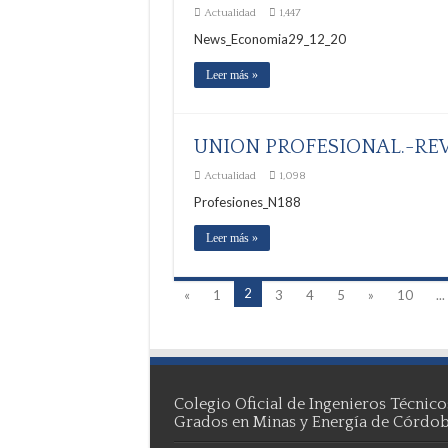
Actualidad
1,447
News_Economia29_12_20
Leer más »
UNION PROFESIONAL.-REV
Actualidad
1,098
Profesiones_N188
Leer más »
2
«
1
3
4
5
»
10
...
Colegio Oficial de Ingenieros Técnico
Grados en Minas y Energía de Córdo