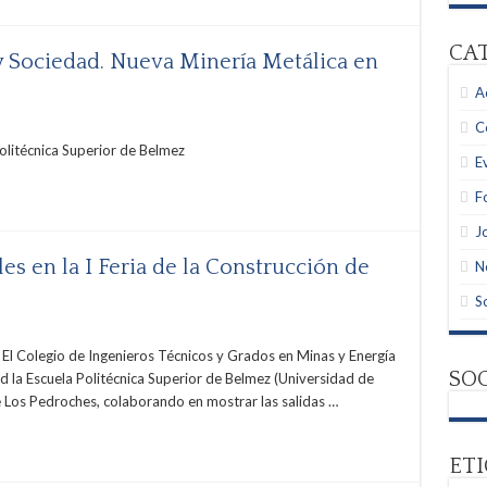
CA
y Sociedad. Nueva Minería Metálica en
A
C
olitécnica Superior de Belmez
E
F
J
es en la I Feria de la Construcción de
N
S
 El Colegio de Ingenieros Técnicos y Grados en Minas y Energía
SO
d la Escuela Politécnica Superior de Belmez (Universidad de
e Los Pedroches, colaborando en mostrar las salidas …
ET