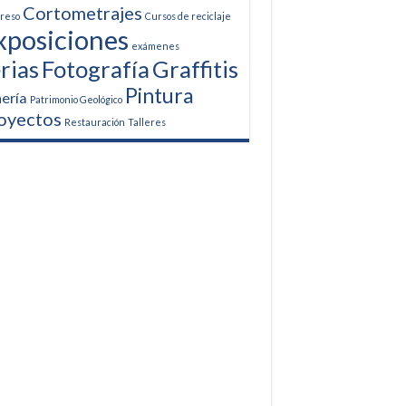
Cortometrajes
reso
Cursos de reciclaje
xposiciones
exámenes
rias
Fotografía
Graffitis
Pintura
ería
Patrimonio Geológico
oyectos
Restauración
Talleres