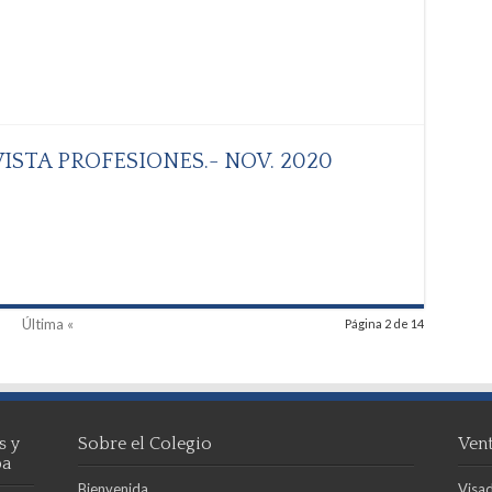
ISTA PROFESIONES.- NOV. 2020
Última «
Página 2 de 14
s y
Sobre el Colegio
Vent
ba
Bienvenida
Visad