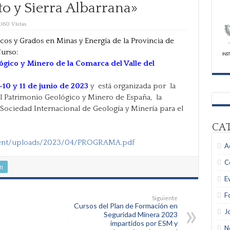
to y Sierra Albarrana»
,160 Vistas
icos y Grados en Minas y Energía de la Provincia de
urso:
ógico y Minero de la Comarca del Valle del
-10 y 11 de junio de 2023
y está organizada por la
l Patrimonio Geológico y Minero de España, la
ociedad Internacional de Geología y Minería para el
CA
tent/uploads/2023/04/PROGRAMA.pdf
A
C
n
E
F
Siguiente
Cursos del Plan de Formación en
J
Seguridad Minera 2023
impartidos por ESM y
N