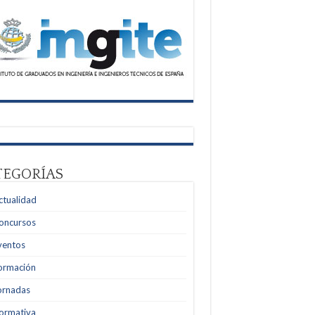
TEGORÍAS
ctualidad
oncursos
ventos
ormación
ornadas
ormativa