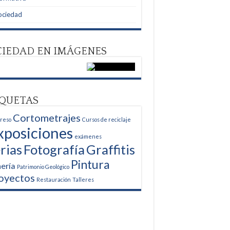
ociedad
CIEDAD EN IMÁGENES
IQUETAS
Cortometrajes
reso
Cursos de reciclaje
xposiciones
exámenes
rias
Fotografía
Graffitis
Pintura
ería
Patrimonio Geológico
oyectos
Restauración
Talleres