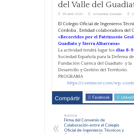
del Valle del Guadia
28 abril, 2023
Actualidad
,
Jornadas
2
El Colegio Oficial de Ingenieros Técn
Córdoba , Entidad colaboradora del C
«Recorridos por el Patrimonio Geol
Guadiato y Sierra Albarrana»
La actividad tendrá lugar los
días 8-9
Sociedad Española para la Defensa de
Fundación Cuenca del Guadiato y la S
Desarrollo y Gestión del Territorio.
PROGRAMA
https://comincor.com/wp-con
Facebook
LinkedI
Compártir
Anterior
Firma del Convenio de
Colaboración entre el Colegio
Oficial de Ingenieros Técnicos y