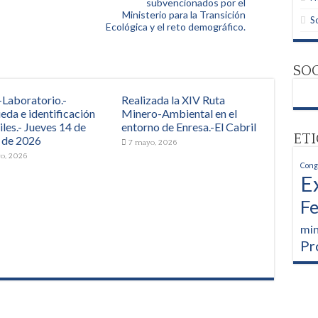
subvencionados por el
Ministerio para la Transición
S
Ecológica y el reto demográfico.
SO
-Laboratorio.-
Realizada la XIV Ruta
eda e identificación
Minero-Ambiental en el
iles.- Jueves 14 de
entorno de Enresa.-El Cabril
ET
 de 2026
7 mayo, 2026
yo, 2026
Cong
E
Fe
min
Pr