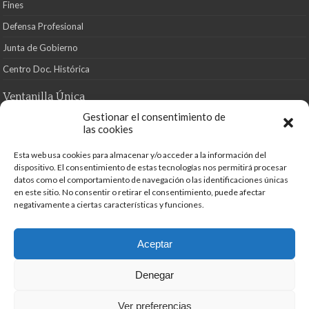
Fines
Defensa Profesional
Junta de Gobierno
Centro Doc. Histórica
Ventanilla Única
Gestionar el consentimiento de
Visado Digital
las cookies
Solicitudes
Esta web usa cookies para almacenar y/o acceder a la información del
dispositivo. El consentimiento de estas tecnologías nos permitirá procesar
Directorio de Profesionales Libres
datos como el comportamiento de navegación o las identificaciones únicas
Registro de Peritos Judiciales
en este sitio. No consentir o retirar el consentimiento, puede afectar
negativamente a ciertas características y funciones.
Reclamaciones, Quejas y Sugerencias
Código Deontológico
Aceptar
Contacto
Denegar
Desarrollado por
de Azul Turquesa
Ver preferencias