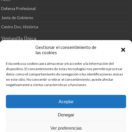
Defensa Profesional
Junta de Gobierno
Centro Doc. Histórica
Ventanilla Única
Gestionar el consentimiento de
Visado Digital
las cookies
Solicitudes
Esta web usa cookies para almacenar y/o acceder a la información del
dispositivo. El consentimiento de estas tecnologías nos permitirá procesar
Directorio de Profesionales Libres
datos como el comportamiento de navegación o las identificaciones únicas
Registro de Peritos Judiciales
en este sitio. No consentir o retirar el consentimiento, puede afectar
negativamente a ciertas características y funciones.
Reclamaciones, Quejas y Sugerencias
Código Deontológico
Aceptar
Contacto
Denegar
Desarrollado por
de Azul Turquesa
Ver preferencias