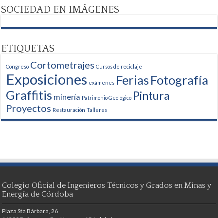
SOCIEDAD EN IMÁGENES
ETIQUETAS
Cortometrajes
Congreso
Cursos de reciclaje
Exposiciones
Ferias
Fotografía
exámenes
Graffitis
Pintura
minería
Patrimonio Geológico
Proyectos
Restauración
Talleres
Colegio Oficial de Ingenieros Técnicos y Grados en Minas y
Energía de Córdoba
Plaza Sta Bárbara, 26