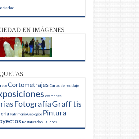
Sociedad
CIEDAD EN IMÁGENES
IQUETAS
Cortometrajes
reso
Cursos de reciclaje
xposiciones
exámenes
rias
Fotografía
Graffitis
Pintura
ería
Patrimonio Geológico
oyectos
Restauración
Talleres