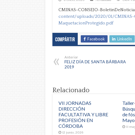
CMINAS-CONSEJO-BoletinDeNoticias
content/uploads/2020/01/CMINAS-
MaquetacionProtegido.pdf
Facebook
LinkedIn
Compártir
Anterior
FELIZ DÍA DE SANTA BÁRBARA
2019
Relacionado
VII JORNADAS
Taller
DIRECCIÓN
Búsqu
FACULTATIVA Y LIBRE
de fós
PROFESIÓN EN
Mayo
CÓRDOBA
11 ma
12 junio, 2026