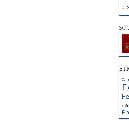
SO
ET
Cong
E
Fe
min
Pr